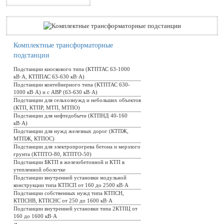
Комплектные трансформаторные
подстанции
Подстанции киоскового типа (КТПТАС 63-1000
кВ·А, КТППАС 63-630 кВ·А)
Подстанции контейнерного типа (КТПТАС 630-
1000 кВ·А) и с АВР (63-630 кВ·А)
Подстанции для сельхознужд и небольших объектов
(КТП, КТПР, МТП, МТПО)
Подстанции для нефтедобычи (КТПНД 40-160
кВ·А)
Подстанции для нужд железных дорог (КТПЖ,
МТПЖ, КТПОС)
Подстанции для электропрогрева бетона и мерзлого
грунта (КТПТО-80, КТПТО-50)
Подстанции БКТП в железобетонной и КТП в
утепленной оболочке
Подстанции внутренней установки модульной
конструкции типа КТПСП от 160 до 2500 кВ·А
Подстанции собственных нужд типа КТПСН,
КТПСНВ, КТПСНС от 250 до 1600 кВ·А
Подстанции внутренней установки типа 2КТПЦ от
160 до 1600 кВ·А