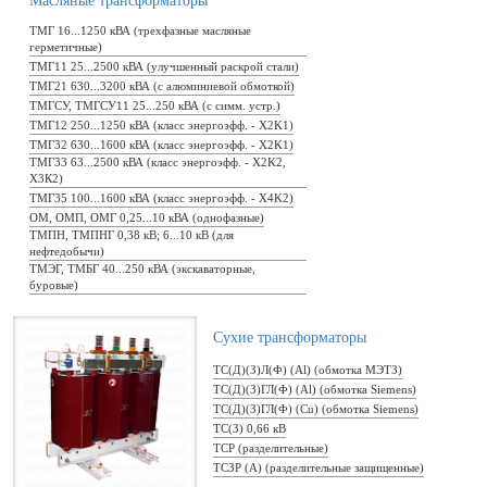
Масляные трансформаторы
ТМГ 16...1250 кВА (трехфазные масляные
герметичные)
ТМГ11 25...2500 кВА (улучшенный раскрой стали)
ТМГ21 630...3200 кВА (с алюминиевой обмоткой)
ТМГСУ, ТМГСУ11 25...250 кВА (с симм. устр.)
ТМГ12 250...1250 кВА (класс энергоэфф. - Х2K1)
ТМГ32 630...1600 кВА (класс энергоэфф. - Х2K1)
ТМГ33 63...2500 кВА (класс энергоэфф. - Х2K2,
Х3К2)
ТМГ35 100...1600 кВА (класс энергоэфф. - Х4K2)
ОМ, ОМП, ОМГ 0,25...10 кВА (однофазные)
ТМПН, ТМПНГ 0,38 кВ; 6...10 кВ (для
нефтедобычи)
ТМЭГ, ТМБГ 40...250 кВА (экскаваторные,
буровые)
Сухие трансформаторы
ТС(Д)(З)Л(Ф) (Al) (обмотка МЭТЗ)
ТС(Д)(З)ГЛ(Ф) (Al) (обмотка Siemens)
ТС(Д)(З)ГЛ(Ф) (Cu) (обмотка Siemens)
ТС(З) 0,66 кВ
ТСР (разделительные)
ТСЗР (А) (разделительные защищенные)