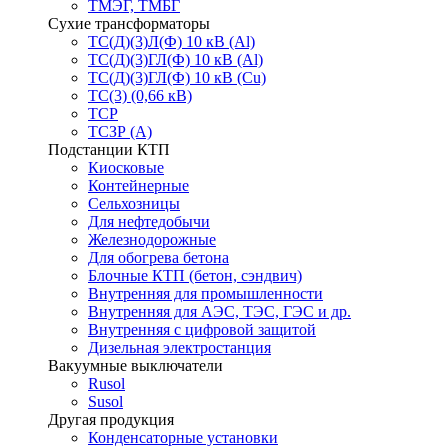
ТМЭГ, ТМБГ
Сухие трансформаторы
ТС(Д)(3)Л(Ф) 10 кВ (Al)
ТС(Д)(3)ГЛ(Ф) 10 кВ (Al)
ТС(Д)(3)ГЛ(Ф) 10 кВ (Cu)
ТС(3) (0,66 кВ)
ТСР
ТСЗР (А)
Подстанции КТП
Киосковые
Контейнерные
Сельхозницы
Для нефтедобычи
Железнодорожные
Для обогрева бетона
Блочные КТП (бетон, сэндвич)
Внутренняя для промышленности
Внутренняя для АЭС, ТЭС, ГЭС и др.
Внутренняя с цифровой защитой
Дизельная электростанция
Вакуумные выключатели
Rusol
Susol
Другая продукция
Конденсаторные установки