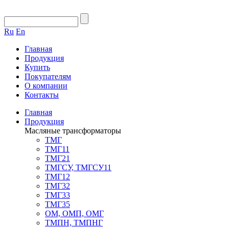
Ru
En
Главная
Продукция
Купить
Покупателям
О компании
Контакты
Главная
Продукция
Масляные трансформаторы
ТМГ
ТМГ11
ТМГ21
ТМГСУ, ТМГСУ11
ТМГ12
ТМГ32
ТМГ33
ТМГ35
ОМ, ОМП, ОМГ
ТМПН, ТМПНГ